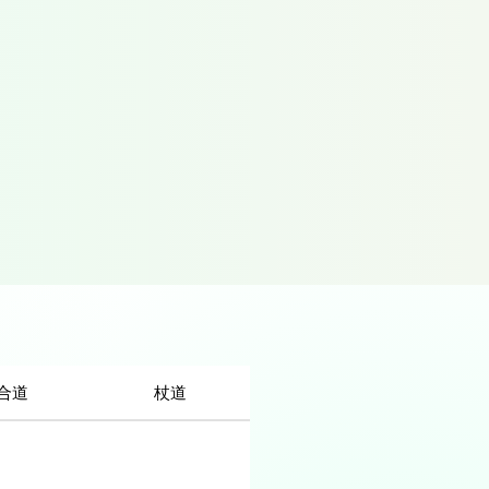
合道
杖道