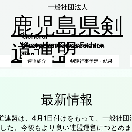
一般社団法人
鹿児島県剣
General
道連盟
KagoshimaKendoFedera
IncorporatedAssociation
tion
連盟紹介
剣連行事予定・結果
​最新情報
道連盟は、4月1日付けをもって、一般社団
した。今後もより良い連盟運営につとめ